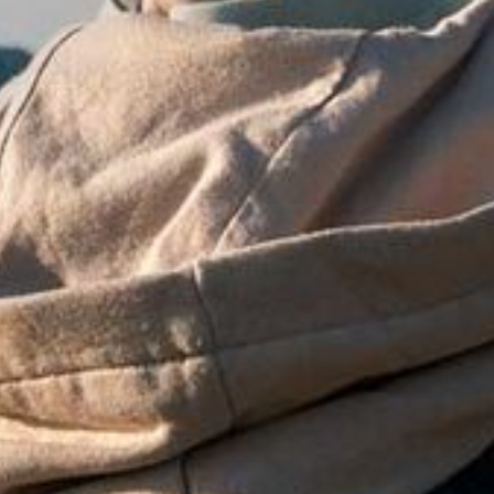
Lyon
colonies
d'été