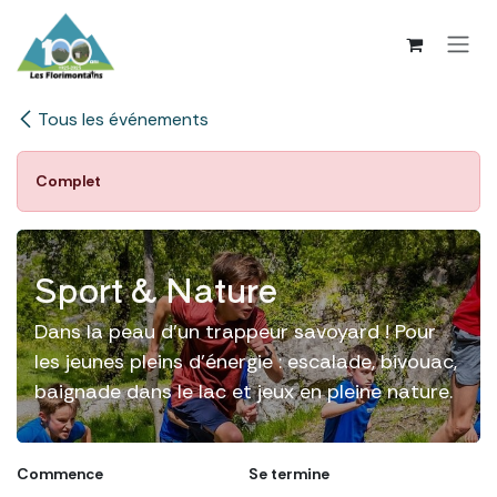
Se rendre au contenu
Tous les événements
Complet
Sport & Nature
Dans la peau d'un trappeur savoyard ! Pour
les jeunes pleins d'énergie : escalade, bivouac,
baignade dans le lac et jeux en pleine nature.
Commence
Se termine