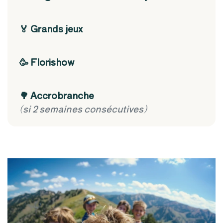
🏅 Grands jeux
🥳 Florishow
🌳 Accrobranche
(si 2 semaines consécutives)