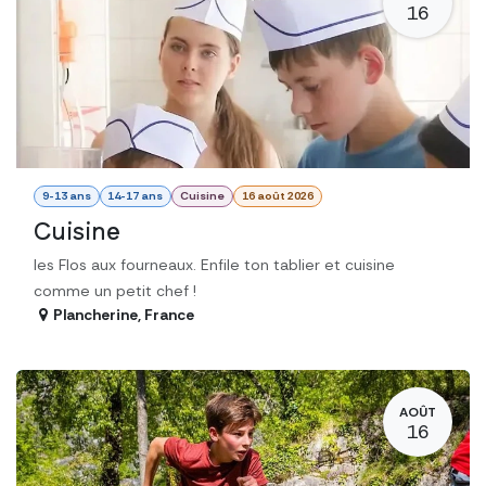
16
9-13 ans
14-17 ans
Cuisine
16 août 2026
Cuisine
les Flos aux fourneaux. Enfile ton tablier et cuisine
comme un petit chef !
Plancherine
,
France
AOÛT
16