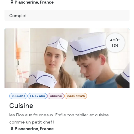
Plancherine
,
France
Complet
AOÛT
09
9-13 ans
14-17 ans
Cuisine
9 août 2026
Cuisine
les Flos aux fourneaux. Enfile ton tablier et cuisine
comme un petit chef !
Plancherine
,
France