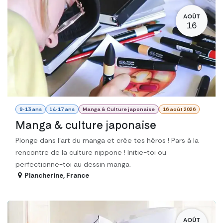
AOÛT
16
9-13 ans
14-17 ans
Manga & Culture japonaise
16 août 2026
Manga & culture japonaise
Plonge dans l’art du manga et crée tes héros ! Pars à la
rencontre de la culture nippone ! Initie-toi ou
perfectionne-toi au dessin manga.
Plancherine
,
France
AOÛT