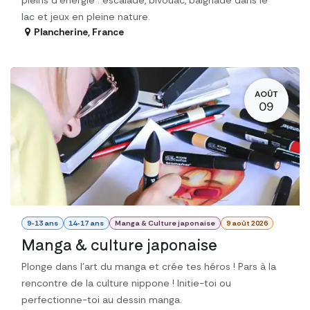
pleins d'énergie : escalade, bivouac, baignade dans le
lac et jeux en pleine nature.
Plancherine
,
France
AOÛT
09
9-13 ans
14-17 ans
Manga & Culture japonaise
9 août 2026
Manga & culture japonaise
Plonge dans l’art du manga et crée tes héros ! Pars à la
rencontre de la culture nippone ! Initie-toi ou
perfectionne-toi au dessin manga.