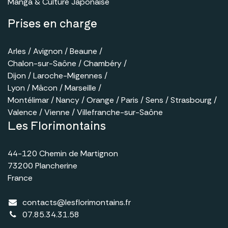
Manga & Culture Japonaise
Prises en charge
Arles​
/
Avignon
/
Beaune
/
Chalon-sur-Saône
/ ​
Chambéry
/
Dijon
/
Laroche-Migennes
/ ​
Lyon
/
Mâcon
/
Marseille
​ /
Montélimar
/
Nancy
/
Orange
/​
Paris
/
Sens
/
Strasbourg
/
Valence
/
Vienne
​ /
Villefranche-sur-Saône
Les Florimontains
44-120 Chemin de Martignon
73200 Plancherine
France
contacts@lesflorimontains.fr
07.85.34.31.58