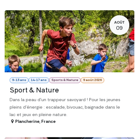
AOÛT
09
9-13 ans
14-17 ans
Sports & Nature
9 août 2026
Sport & Nature
Dans la peau d'un trappeur savoyard ! Pour les jeunes
pleins d'énergie : escalade, bivouac, baignade dans le
lac et jeux en pleine nature.
Plancherine
,
France