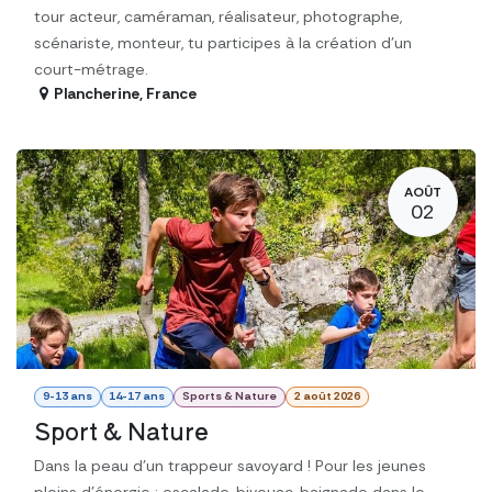
tour acteur, caméraman, réalisateur, photographe,
scénariste, monteur, tu participes à la création d’un
court-métrage.
Plancherine
,
France
AOÛT
02
9-13 ans
14-17 ans
Sports & Nature
2 août 2026
Sport & Nature
Dans la peau d'un trappeur savoyard ! Pour les jeunes